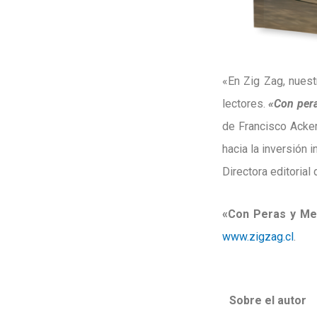
«En Zig Zag, nuest
lectores.
«Con per
de Francisco Acker
hacia la inversión 
Directora editorial 
«Con Peras y Me
www.zigzag.cl
.
Sobre el autor