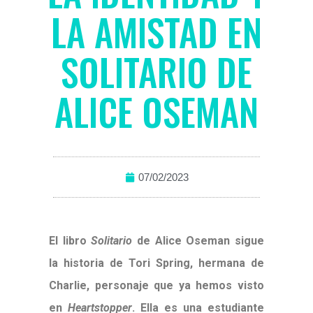
LA AMISTAD EN
SOLITARIO DE
ALICE OSEMAN
07/02/2023
El libro
Solitario
de Alice Oseman sigue
la historia de Tori Spring, hermana de
Charlie, personaje que ya hemos visto
en
Heartstopper
. Ella es una estudiante