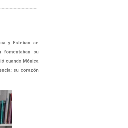
ica y Esteban se
én fomentaban su
bió cuando Mónica
encia: su corazón