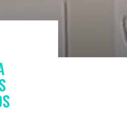
A
S
OS