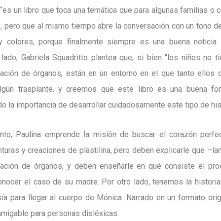
 “es un libro que toca una temática que para algunas familias o 
, pero que al mismo tiempo abre la conversación con un tono de
 y colores, porque finalmente siempre es una buena noticia
 lado, Gabriela Squadritto plantea que, si bien “los niños no 
ación de órganos, están en un entorno en el que tanto ellos 
lgún trasplante, y creemos que este libro es una buena fo
o la importancia de desarrollar cuidadosamente este tipo de his
ento, Paulina emprende la misión de buscar el corazón perfe
nturas y creaciones de plastilina, pero deben explicarle que –l
nación de órganos, y deben enseñarle en qué consiste el pr
onocer el caso de su madre. Por otro lado, tenemos la historia
ía para llegar al cuerpo de Mónica. Narrado en un formato origi
amigable para personas disléxicas.