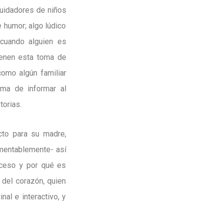
cuidadores de niños
 humor; algo lúdico
 cuando alguien es
tienen esta toma de
como algún familiar
rma de informar al
torias.
cto para su madre,
amentablemente- así
oceso y por qué es
 del corazón, quien
nal e interactivo, y