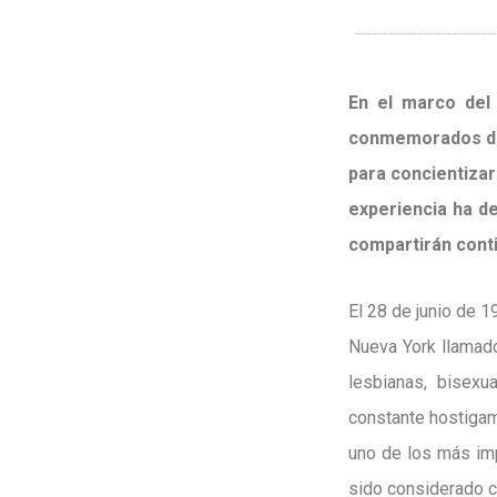
E
n el marco del 
conmemorados dura
para concientiza
experiencia ha de
compartirán conti
El 28 de junio de 1
Nueva York llamad
lesbianas, bisexua
constante hostigam
uno de los más imp
sido considerado c