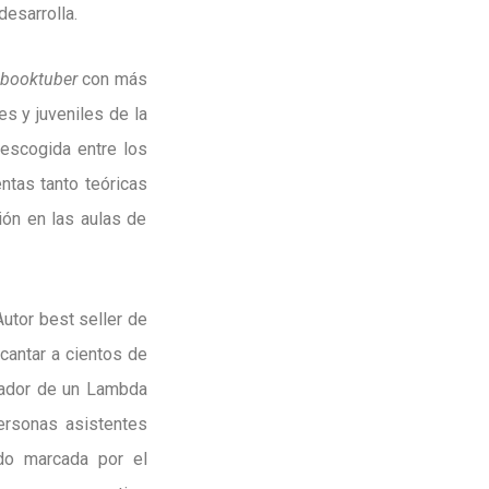
esarrolla.
,
booktuber
con más
es y juveniles de la
e escogida entre los
ntas tanto teóricas
ión en las aulas de
Autor best seller de
cantar a cientos de
nador de un Lambda
personas asistentes
ado marcada por el