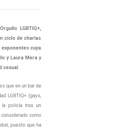
 Orgullo LGBTIQ+,
n ciclo de charlas
e exponentes cuya
llo y Laura Mera y
d sexual.
 es que en un bar de
dad LGBTIQ+ (gays,
 la policía tras un
do considerado como
obal, puesto que ha