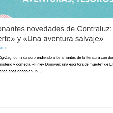
onantes novedades de Contraluz:
erte» y «Una aventura salvaje»
dmin
ial Zig-Zag, continúa sorprendiendo a los amantes de la literatura co
 misterio y comedia, «Finley Donovan: una escritora de muerte» de El
omance apasionado en un …